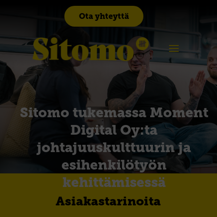
Ota yhteyttä
Sitomo tukemassa Moment
Digital Oy:ta
johtajuuskulttuurin ja
esihenkilötyön
kehittämisessä
Asiakastarinoita