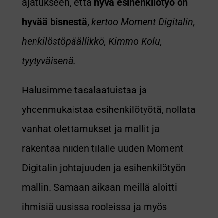
ajatukseen, että
hyvä esihenkilötyö on
hyvää bisnestä
,
kertoo Moment Digitalin,
henkilöstöpäällikkö, Kimmo Kolu,
tyytyväisenä.
Halusimme tasalaatuistaa ja
yhdenmukaistaa esihenkilötyötä, nollata
vanhat olettamukset ja mallit ja
rakentaa niiden tilalle uuden Moment
Digitalin johtajuuden ja esihenkilötyön
mallin. Samaan aikaan meillä aloitti
ihmisiä uusissa rooleissa ja myös