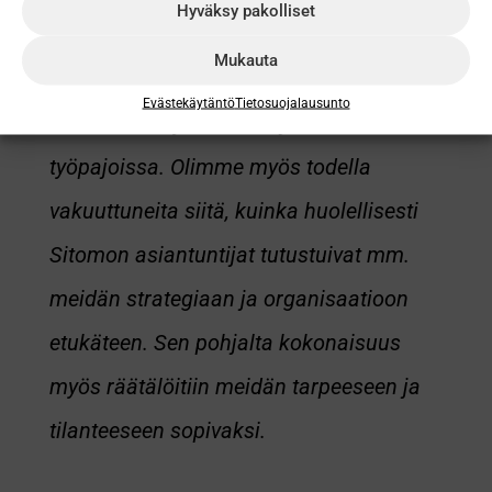
Hyväksy pakolliset
jokaisessa yhteistyön vaiheessa:
Mukauta
haastatteluissa, ennakkotehtävässä,
Evästekäytäntö
Tietosuojalausunto
tulosten analysoinnissa ja itse
työpajoissa. Olimme myös todella
vakuuttuneita siitä, kuinka huolellisesti
Sitomon asiantuntijat tutustuivat mm.
meidän strategiaan ja organisaatioon
etukäteen. Sen pohjalta kokonaisuus
myös räätälöitiin meidän tarpeeseen ja
tilanteeseen sopivaksi.