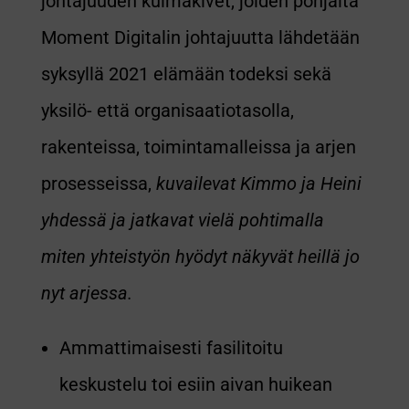
johtajuuden kulmakivet, joiden pohjalta
Moment Digitalin johtajuutta lähdetään
syksyllä 2021 elämään todeksi sekä
yksilö- että organisaatiotasolla,
rakenteissa, toimintamalleissa ja arjen
prosesseissa,
kuvailevat Kimmo ja Heini
yhdessä ja jatkavat vielä pohtimalla
miten yhteistyön hyödyt näkyvät heillä jo
nyt arjessa.
Ammattimaisesti fasilitoitu
keskustelu toi esiin aivan huikean