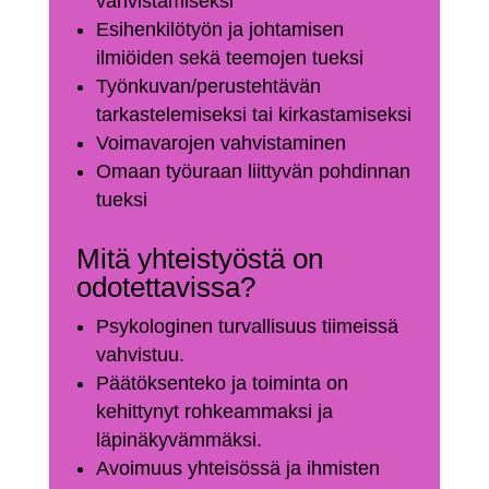
vahvistamiseksi
Esihenkilötyön ja johtamisen
ilmiöiden sekä teemojen tueksi
Työnkuvan/perustehtävän
tarkastelemiseksi tai kirkastamiseksi
Voimavarojen vahvistaminen
Omaan työuraan liittyvän pohdinnan
tueksi
Mitä yhteistyöstä on
odotettavissa?
Psykologinen turvallisuus tiimeissä
vahvistuu.
Päätöksenteko ja toiminta on
kehittynyt rohkeammaksi ja
läpinäkyvämmäksi.
Avoimuus yhteisössä ja ihmisten