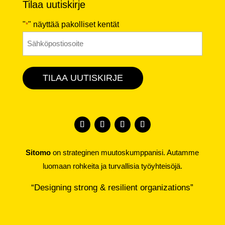
Tilaa uutiskirje
"
" näyttää pakolliset kentät
*
Sähköposti
*
TILAA UUTISKIRJE
Sitomo
on strateginen muutoskumppanisi. Autamme
luomaan rohkeita ja turvallisia työyhteisöjä.
“Designing strong & resilient organizations”