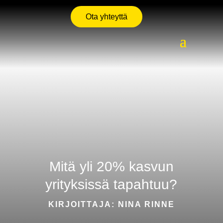
Ota yhteyttä
Mitä yli 20% kasvun
yrityksissä tapahtuu?
KIRJOITTAJA: NINA RINNE