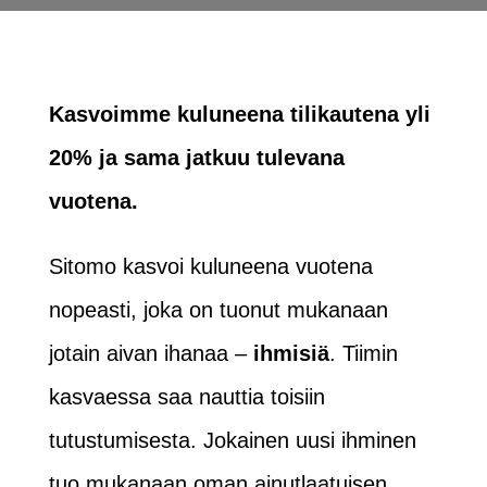
Kasvoimme kuluneena tilikautena yli
20% ja sama jatkuu tulevana
vuotena.
Sitomo kasvoi kuluneena vuotena
nopeasti, joka on tuonut mukanaan
jotain aivan ihanaa –
ihmisiä
. Tiimin
kasvaessa saa nauttia toisiin
tutustumisesta. Jokainen uusi ihminen
tuo mukanaan oman ainutlaatuisen