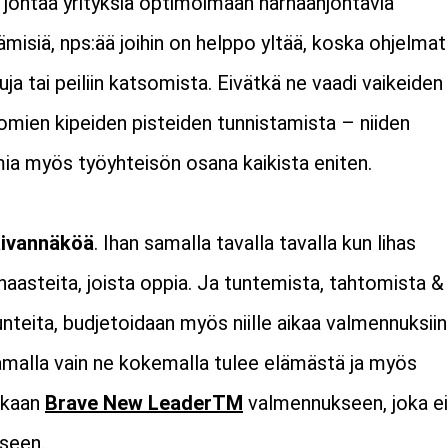
 johtaa yrityksiä optimoimaan harhaanjohtavia
misiä, nps:ää joihin on helppo yltää, koska ohjelmat
uja tai peiliin katsomista. Eivätkä ne vaadi vaikeiden
omien kipeiden pisteiden tunnistamista – niiden
mia myös työyhteisön osana kaikista eniten.
aivannäköä
. Ihan samalla tavalla tavalla kun lihas
haasteita, joista oppia. Ja tuntemista, tahtomista &
nteita, budjetoidaan myös niille aikaa valmennuksiin
 Samalla vain ne kokemalla tulee elämästä ja myös
ukaan
Brave New LeaderTM
valmennukseen, joka ei
tseen.