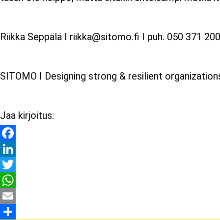
Riikka Seppälä I riikka@sitomo.fi I puh. 050 371 20
SITOMO I Designing strong & resilient organizati
Jaa kirjoitus:
Facebook
LinkedIn
Twitter
WhatsApp
Email