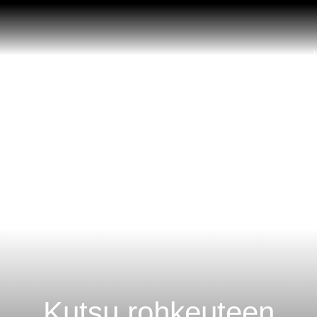
J
Kutsu rohkeuteen