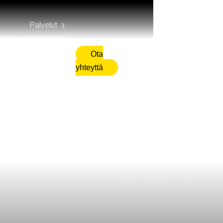
Palvelut
ohtajuus ja kulttuuri
Asiakkaat
Ota
Blog
yhteyttä
Webinaarit
Oppaat
Sitomo