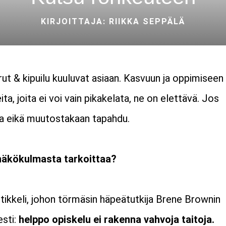
KIRJOITTAJA: RIIKKA SEPPÄLÄ
rut & kipuilu kuuluvat asiaan. Kasvuun ja oppimiseen
ita, joita ei voi vain pikakelata, ne on elettävä. Jos
sta eikä muutostakaan tapahdu.
näkökulmasta tarkoittaa?
ikkeli, johon törmäsin häpeätutkija Brene Brownin
esti:
helppo opiskelu ei rakenna vahvoja taitoja.