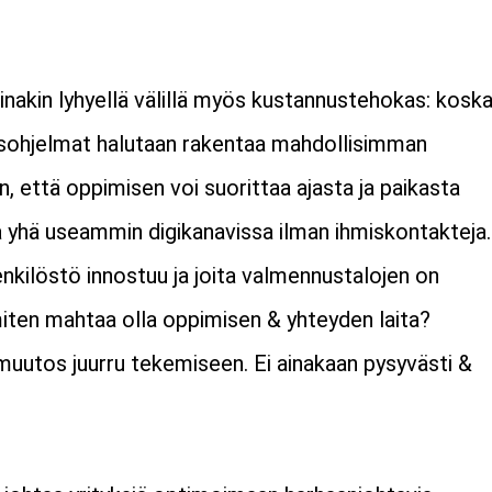
ainakin lyhyellä välillä myös kustannustehokas: kosk
ennusohjelmat halutaan rakentaa mahdollisimman
n, että oppimisen voi suorittaa ajasta ja paikasta
ja yhä useammin digikanavissa ilman ihmiskontakteja.
kilöstö innostuu ja joita valmennustalojen on
miten mahtaa olla oppimisen & yhteyden laita?
 muutos juurru tekemiseen. Ei ainakaan pysyvästi &