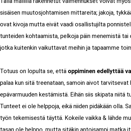
Tällä mallilla rakennetut valmennukset voivat myös
sisäisen muutosjohtamisen mittareita; jakoja, tykkää
ovat kivoja mutta eivät vaadi osallistujilta ponnistel
tunteiden kohtaamista, pelkoja päin menemistä tai 
jotka kuitenkin vaikuttavat meihin ja tapaamme toi
Totuus on lopulta se, että
oppiminen edellyttää v
palaa kun sitä treenataan, samoin aivot tarvitsevat 
epävarmuuden kestämistä. Eihän siis skipata niitä tu
Tunteet ei ole helppoja, eikä niiden pidäkään olla.
työn tekemisestä täyttä. Kokeile vaikka & lähde m
tasan ole helppo, mutta sitäkin antoisampi matka i