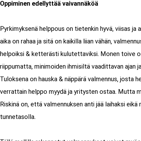
Oppiminen edellyttää vaivannäköä
Pyrkimyksenä helppous on tietenkin hyvä, viisas ja 
aika on rahaa ja sitä on kaikilla liian vähän, valm
helpoiksi & ketterästi kulutettaviksi. Monen toive o
riippumatta, minimoiden ihmisiltä vaadittavan ajan 
Tuloksena on hauska & näppärä valmennus, josta hen
verrattain helppo myydä ja yritysten ostaa. Mutta 
Riskinä on, että valmennuksen anti jää laihaksi eikä
tunnetasolla.