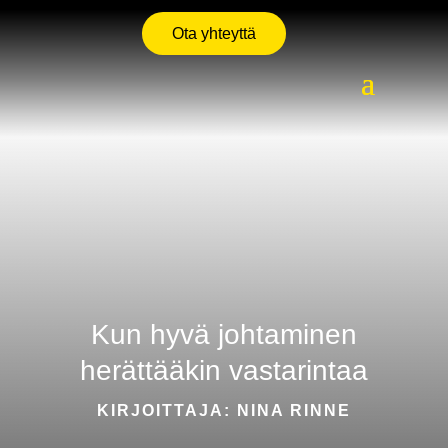
Ota yhteyttä
Kun hyvä johtaminen
herättääkin vastarintaa
KIRJOITTAJA: NINA RINNE