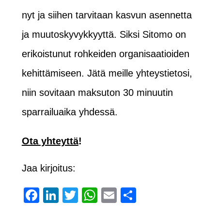
nyt ja siihen tarvitaan kasvun asennetta
ja muutoskyvykkyyttä. Siksi Sitomo on
erikoistunut rohkeiden organisaatioiden
kehittämiseen. Jätä meille yhteystietosi,
niin sovitaan maksuton 30 minuutin
sparrailuaika yhdessä.
Ota yhteyttä
!
Jaa kirjoitus:
Facebook
LinkedIn
Twitter
WhatsApp
Email
Share