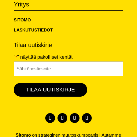
Yritys
SITOMO
LASKUTUSTIEDOT
Tilaa uutiskirje
"
" näyttää pakolliset kentät
*
Sähköposti
*
TILAA UUTISKIRJE
Sitomo
on strateginen muutoskumppanisi. Autamme