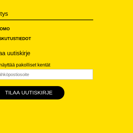
itys
TOMO
SKUTUSTIEDOT
laa uutiskirje
 näyttää pakolliset kentät
hköposti
*
TILAA UUTISKIRJE