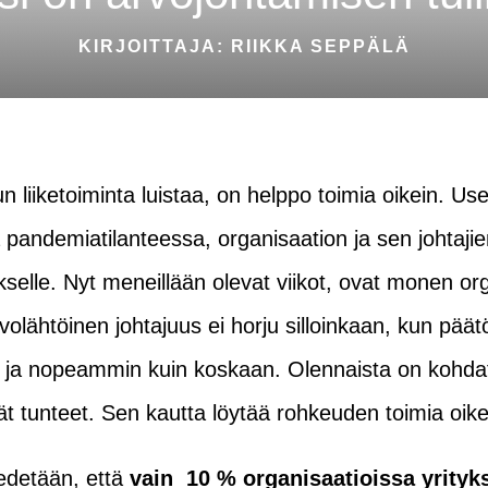
KIRJOITTAJA: RIIKKA SEPPÄLÄ
n liiketoiminta luistaa, on helppo toimia oikein. Usei
 pandemiatilanteessa, organisaation ja sen johtajie
ukselle. Nyt meneillään olevat viikot, ovat monen or
olähtöinen johtajuus ei horju silloinkaan, kun päätök
ja nopeammin kuin koskaan. Olennaista on kohda
ät tunteet. Sen kautta löytää rohkeuden toimia oik
iedetään, että
vain 10 % organisaatioissa yrityk