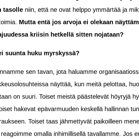
 tasolle
niin, että ne ovat helppo ymmärtää ja mikä
toimia.
Mutta entä jos arvoja ei olekaan näyttä
ajuudessa kriisin hetkellä sitten nojataan?
tei suunta huku myrskyssä?
innamme sen tavan, jota haluamme organisaatiossa t
ikkeusolosuhteissa näyttää, kun meitä pelottaa, hu
istaan on suuri. Toiset meistä päästelevät höyryjä 
 toiset hakevat epävarmuuden keskellä hallinnan tu
ukseen. Toiset taas jähmettyvät paikoilleen mene
 reagoimme omalla inhimillisellä tavallamme. Jos e