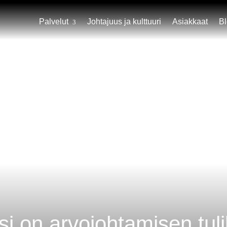
Palvelut
Johtajuus ja kulttuuri
Asiakkaat
B
isi on arvojohtamisen tul