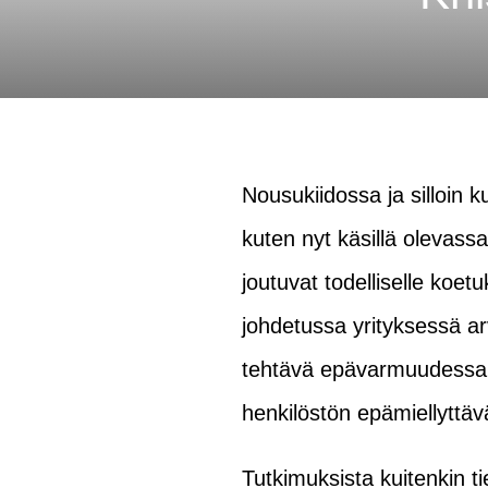
Nousukiidossa ja silloin ku
kuten nyt käsillä olevassa
joutuvat todelliselle koet
johdetussa yrityksessä arv
tehtävä epävarmuudessa 
henkilöstön epämiellyttäv
Tutkimuksista kuitenkin t