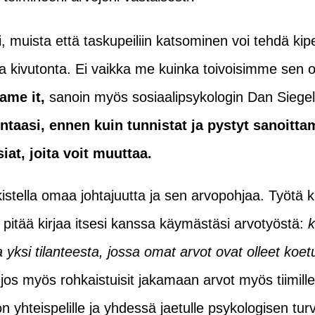
i, muista että taskupeiliin katsominen voi tehdä ki
a kivutonta. Ei vaikka me kuinka toivoisimme sen 
ame it,
sanoin myös sosiaalipsykologin Dan Siege
taasi, ennen kuin tunnistat ja pystyt sanoittam
iat, joita voit muuttaa.
kistella omaa johtajuutta ja sen arvopohjaa. Työtä
a pitää kirjaa itsesi kanssa käymästäsi arvotyöstä:
k
yksi tilanteesta, jossa omat arvot ovat olleet koetu
jos myös rohkaistuisit jakamaan arvot myös tiimilles
 on yhteispelille ja yhdessä jaetulle psykologisen tur