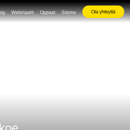
Ota yhteyttä
log
Webinaarit
Oppaat
Sitomo
ikoe