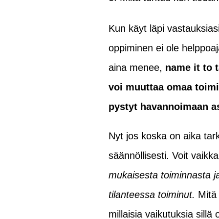
Kun käyt läpi vastauksias
oppiminen ei ole helppoaj
aina menee,
name it to t
voi muuttaa omaa toimin
pystyt havannoimaan as
Nyt jos koska on aika tar
säännöllisesti. Voit vaikk
mukaisesta toiminnasta ja 
tilanteessa toiminut.
Mitä 
millaisia vaikutuksia sillä