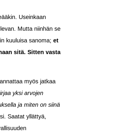
peääkin. Useinkaan
olevan. Mutta niinhän se
lin kuuluisa sanoma;
et
aan sitä. Sitten vasta
 kannattaa myös jatkaa
irjaa yksi arvojen
ksella ja miten on siinä
i. Saatat yllättyä,
vallisuuden