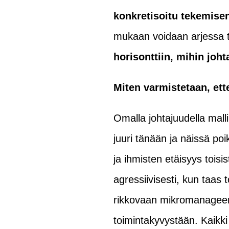
konkretisoitu tekemisen
mukaan voidaan arjessa 
horisonttiin, mihin joht
Miten varmistetaan, et
Omalla johtajuudella mall
juuri tänään ja näissä po
ja ihmisten etäisyys tois
agressiivisesti, kun taas
rikkovaan mikromanageera
toimintakyvystään. Kaikki