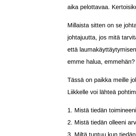
aika pelottavaa. Kertoisik
Millaista sitten on se joht
johtajuutta, jos mitä tar
että laumakäyttäytymisen
emme halua, emmehän
Tässä on paikka meille jo
Liikkelle voi lähteä poht
Mistä tiedän toimineen
Mistä tiedän olleeni ar
Miltä tuntuu kun tiedän