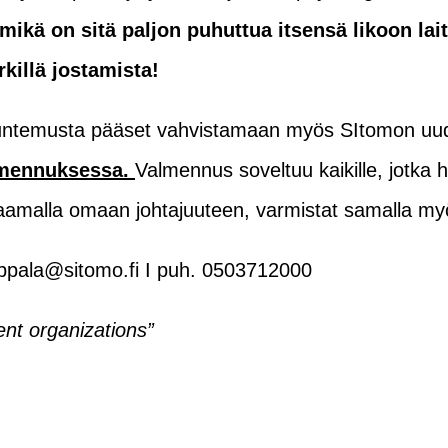
mikä on sitä paljon puhuttua itsensä likoon lai
rkillä jostamista!
etuntemusta pääset vahvistamaan myös SItomon u
lmennuksessa.
Valmennus soveltuu kaikille, jotka 
aamalla omaan johtajuuteen, varmistat samalla my
seppala@sitomo.fi I puh. 0503712000
ient organizations”