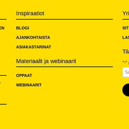
Inspiraatiot
Yr
EN
BLOGI
SI
AJANKOHTAISTA
LA
ASIAKASTARINAT
Ti
Materiaalit ja webinaarit
"
"
*
Sä
OPPAAT
T
WEBINAARIT