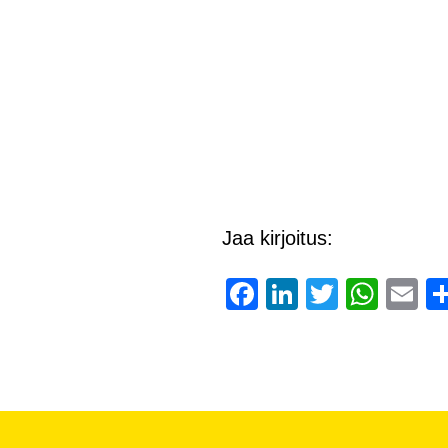
Jaa kirjoitus:
Facebook
LinkedIn
Twitter
Wha
E