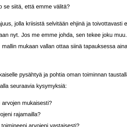
o se siitä, että emme välitä?
ajuus, jolla kriisistä selvitään ehjinä ja toivottavast
vitaan nyt. Jos me emme johda, sen tekee joku muu.
 mallin mukaan vallan ottaa siinä tapauksessa aina
?
kaiselle pysähtyä ja pohtia oman toiminnan taustalla
imalla seuraavia kysymyksiä:
i arvojen mukaisesti?
vojeni rajamailla?
 toimineeni arvojeni vastaisesti?