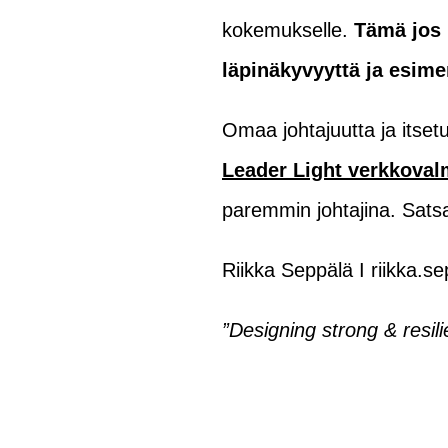
kokemukselle.
Tämä jos 
läpinäkyvyyttä ja esime
Omaa johtajuutta ja its
Leader Light verkkova
paremmin johtajina. Sats
Riikka Seppälä I riikka.
”Designing strong & resil