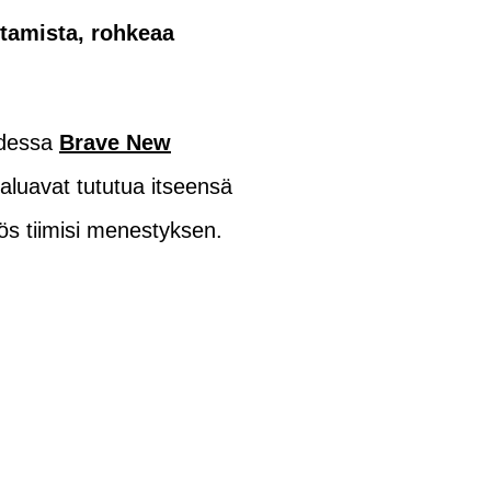
ttamista, rohkeaa
udessa
Brave New
haluavat tututua itseensä
ös tiimisi menestyksen.