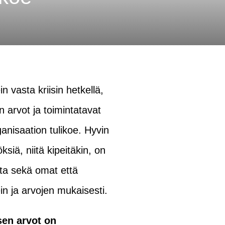
n vasta kriisin hetkellä,
n arvot ja toimintatavat
ganisaation tulikoe. Hyvin
siä, niitä kipeitäkin, on
ta sekä omat että
ein ja arvojen mukaisesti.
sen arvot on