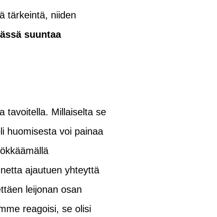
 tärkeintä, niiden
mässä suuntaa
avoitella. Millaiselta se
oli huomisesta voi painaa
hyökkäämällä
nnetta ajautuen yhteyttä
ttäen leijonan osan
mme reagoisi, se olisi