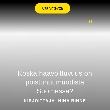
Ota yhteyttä
Koska haavoittuvuus on
poistunut muodista
Suomessa?
KIRJOITTAJA: NINA RINNE