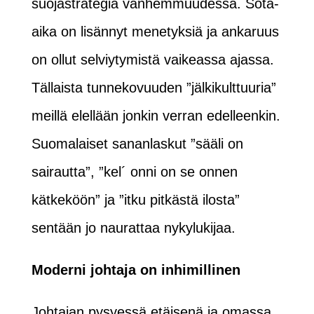
suojastrategia vanhemmuudessa. Sota-
aika on lisännyt menetyksiä ja ankaruus
on ollut selviytymistä vaikeassa ajassa.
Tällaista tunnekovuuden ”jälkikulttuuria”
meillä elellään jonkin verran edelleenkin.
Suomalaiset sananlaskut ”sääli on
sairautta”, ”kel´ onni on se onnen
kätkeköön” ja ”itku pitkästä ilosta”
sentään jo naurattaa nykylukijaa.
Moderni johtaja on inhimillinen
Johtajan pysyessä etäisenä ja omassa