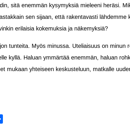
in, sitä enemmän kysymyksiä mieleeni heräsi. Mi
vastakkain sen sijaan, että rakentavasti lähdemme
vinkin erilaisia kokemuksia ja näkemyksiä?
on tunteita. Myös minussa. Uteliaisuus on minun r
elle kyllä. Haluan ymmärtää enemmän, haluan rohkai
t mukaan yhteiseen keskusteluun, matkalle uuden a
tsApp
mail
Share