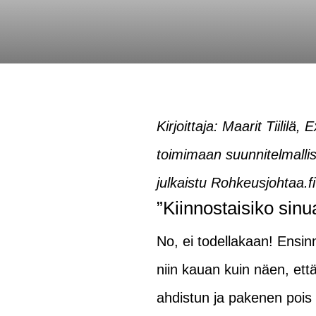
Kirjoittaja: Maarit Tiilil
toimimaan suunnitelmallise
julkaistu Rohkeusjohtaa.fi 
”Kiinnostaisiko sin
No, ei todellakaan! Ensinn
niin kauan kuin näen, että
ahdistun ja pakenen pois 