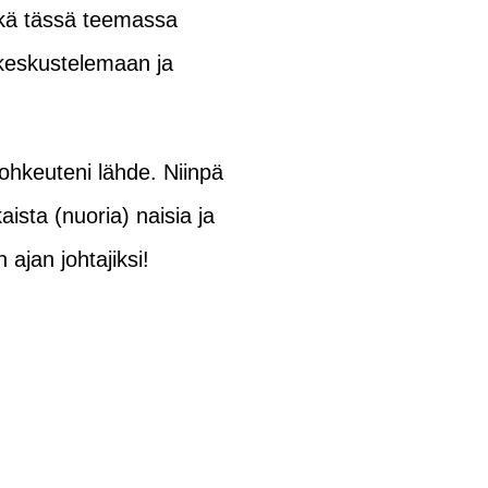
kä tässä teemassa
 keskustelemaan ja
ohkeuteni lähde. Niinpä
sta (nuoria) naisia ja
jan johtajiksi!