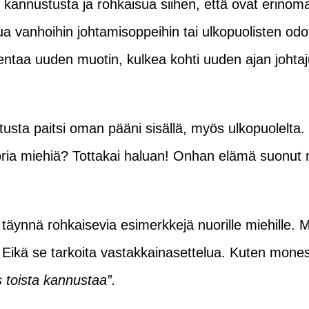
kannustusta ja rohkaisua siihen, että ovat erinomai
ua vanhoihin johtamisoppeihin tai ulkopuolisten od
entaa uuden muotin, kulkea kohti uuden ajan johta
tusta paitsi oman pääni sisällä, myös ulkopuolelta. 
oria miehiä? Tottakai haluan! Onhan elämä suonut m
t täynnä rohkaisevia esimerkkejä nuorille miehille.
Eikä se tarkoita vastakkainasettelua. Kuten monesti
os toista kannustaa”.