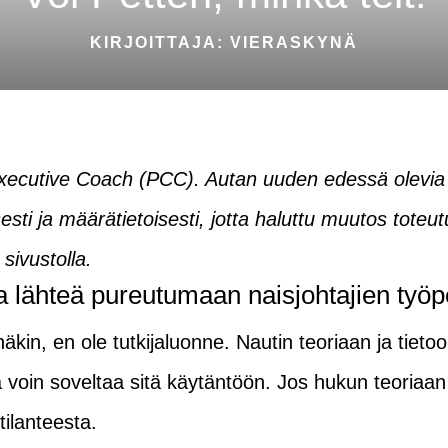
KIRJOITTAJA: VIERASKYNÄ
ä, Executive Coach (PCC). Autan uuden edessä olevia 
sti ja määrätietoisesti, jotta haluttu muutos toteut
sivustolla.
ua lähteä pureutumaan naisjohtajien työ
äkin, en ole tutkijaluonne. Nautin teoriaan ja tiet
 voin soveltaa sitä käytäntöön. Jos hukun teoriaan 
tilanteesta.