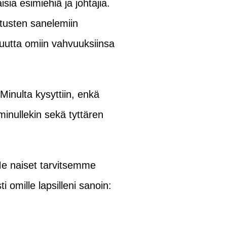
sia esimiehiä ja johtajia.
otusten sanelemiin
juutta omiin vahvuuksiinsa
Minulta kysyttiin, enkä
inullekin sekä tyttären
 Me naiset tarvitsemme
 omille lapsilleni sanoin: