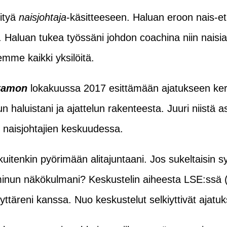
öityä
naisjohtaja
-käsitteeseen. Haluan eroon nais-etu
a. Haluan tukea työssäni johdon coachina niin naisia
mme kaikki yksilöitä.
itamon
lokakuussa 2017 esittämään ajatukseen ker
haluistani ja ajattelun rakenteesta. Juuri niistä asi
 naisjohtajien keskuudessa.
kuitenkin pyörimään alitajuntaani. Jos sukeltaisin
 minun näkökulmani? Keskustelin aiheesta LSE:ssä 
yttäreni kanssa. Nuo keskustelut selkiyttivät ajatuk