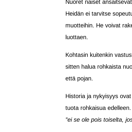
Nuoret naiset ansaitsevat 
Heidän ei tarvitse sopeut
muotteihin. He voivat rak
luottaen.
Kohtasin kuitenkin vastus
sitten halua rohkaista nu
että pojan.
Historia ja nykyisyys ova
tuota rohkaisua edelleen. 
”ei se ole pois toiselta, j