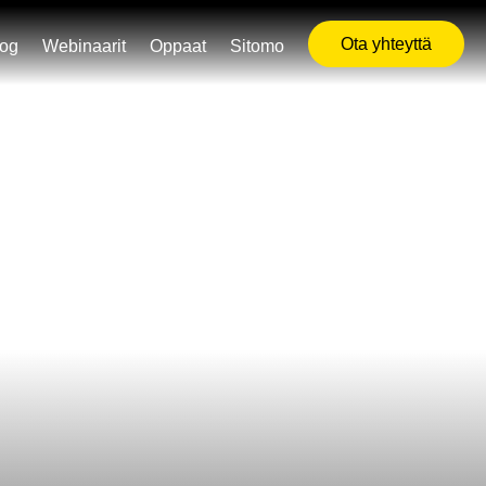
Ota yhteyttä
log
Webinaarit
Oppaat
Sitomo