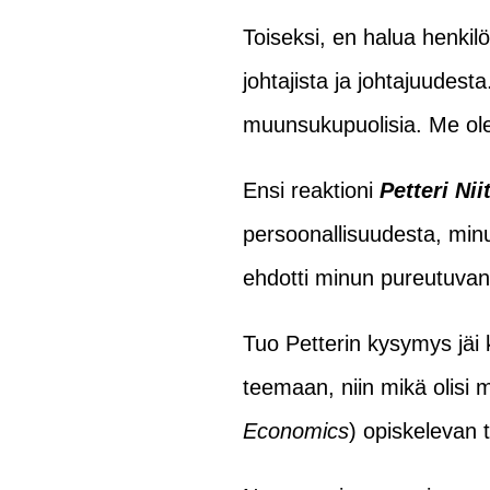
Toiseksi, en halua henkil
johtajista ja johtajuudest
muunsukupuolisia. Me ole
Ensi reaktioni
Petteri Ni
persoonallisuudesta, minun 
ehdotti minun pureutuvan
Tuo Petterin kysymys jäi 
teemaan, niin mikä olisi
Economics
) opiskelevan t