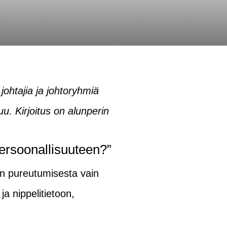
johtajia ja johtoryhmiä
uu. Kirjoitus on alunperin
persoonallisuuteen?”
oon pureutumisesta vain
ja nippelitietoon,