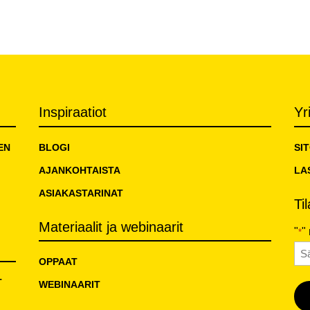
Inspiraatiot
Yr
EN
BLOGI
SI
AJANKOHTAISTA
LA
ASIAKASTARINAT
Ti
Materiaalit ja webinaarit
"
"
*
Sä
OPPAAT
T
WEBINAARIT