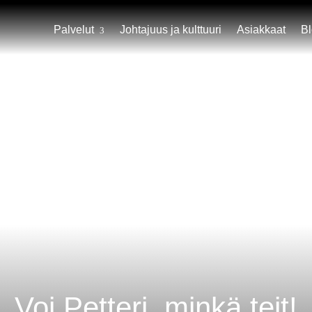
Palvelut
Johtajuus ja kulttuuri
Asiakkaat
B
Voi Petteri, minkä teit!