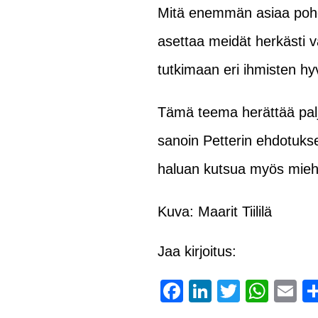
Mitä enemmän asiaa pohd
asettaa meidät herkästi 
tutkimaan eri ihmisten hy
Tämä teema herättää palj
sanoin Petterin ehdotuks
haluan kutsua myös miehe
Kuva: Maarit Tiililä
Jaa kirjoitus:
Facebook
LinkedIn
Twitter
Wha
E