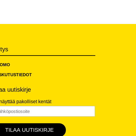
itys
TOMO
SKUTUSTIEDOT
laa uutiskirje
 näyttää pakolliset kentät
hköposti
*
TILAA UUTISKIRJE