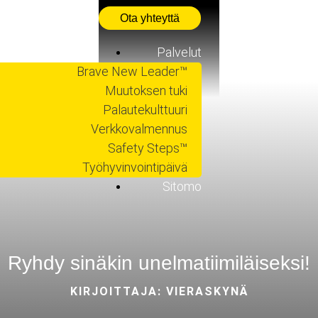
Ota yhteyttä
Palvelut
Brave New Leader™
Johtajuus ja
Muutoksen tuki
kulttuuri
Palautekulttuuri
Asiakkaat
Verkkovalmennus
Blog
Safety Steps™
Webinaarit
Työhyvinvointipäivä
Oppaat
Sitomo
Ryhdy sinäkin unelmatiimiläiseksi!
KIRJOITTAJA: VIERASKYNÄ