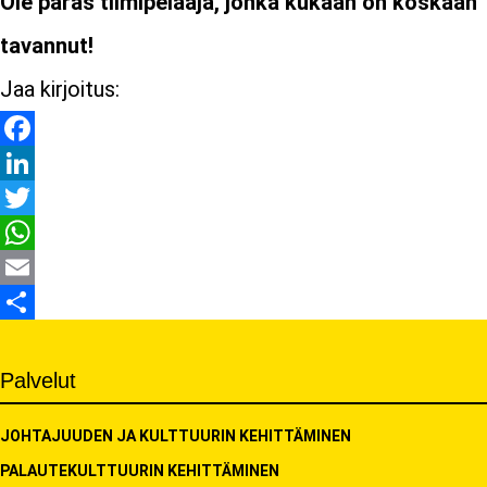
Ole paras tiimipelaaja, jonka kukaan on koskaan
tavannut!
Jaa kirjoitus:
Facebook
LinkedIn
Twitter
WhatsApp
Email
Share
Palvelut
JOHTAJUUDEN JA KULTTUURIN KEHITTÄMINEN
PALAUTEKULTTUURIN KEHITTÄMINEN