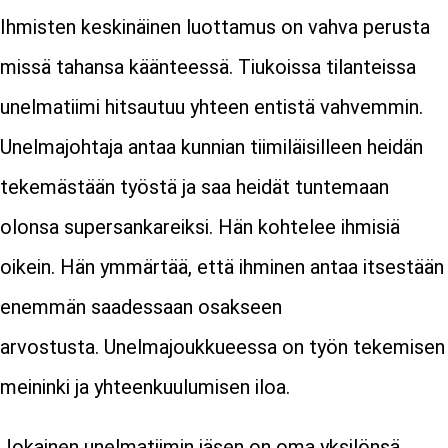
Ihmisten keskinäinen luottamus on vahva perusta
missä tahansa käänteessä. Tiukoissa tilanteissa
unelmatiimi hitsautuu yhteen entistä vahvemmin.
Unelmajohtaja antaa kunnian tiimiläisilleen heidän
tekemästään työstä ja saa heidät tuntemaan
olonsa supersankareiksi. Hän kohtelee ihmisiä
oikein. Hän ymmärtää, että ihminen antaa itsestään
enemmän saadessaan osakseen
arvostusta.
Unelmajoukkueessa on työn tekemisen
meininki ja yhteenkuulumisen iloa.
Jokainen unelmatiimin jäsen on oma yksilönsä.