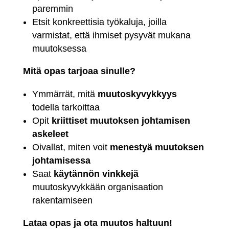
paremmin
Etsit konkreettisia työkaluja, joilla
varmistat, että ihmiset pysyvät mukana
muutoksessa
Mitä opas tarjoaa sinulle?
Ymmärrät, mitä
muutoskyvykkyys
todella tarkoittaa
Opit
kriittiset muutoksen johtamisen
askeleet
Oivallat, miten voit
menestyä muutoksen
johtamisessa
Saat
käytännön vinkkejä
muutoskyvykkään organisaation
rakentamiseen
Lataa opas ja ota muutos haltuun!