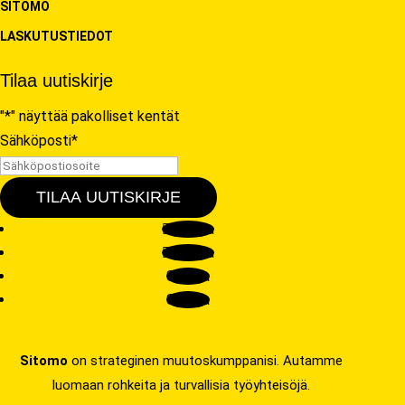
SITOMO
LASKUTUSTIEDOT
Tilaa uutiskirje
"
*
" näyttää pakolliset kentät
Sähköposti
*
TILAA UUTISKIRJE
Seuraa
Seuraa
Seuraa
Seuraa
Sitomo
on strateginen muutoskumppanisi. Autamme
luomaan rohkeita ja turvallisia työyhteisöjä.