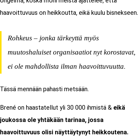
ongelma, koska moni meistä ajattelee, että
haavoittuvuus on heikkoutta, eikä kuulu bisnekseen.
Rohkeus – jonka tärkeyttä myös
muutoshaluiset organisaatiot nyt korostavat,
ei ole mahdollista ilman haavoittuvuutta.
Tässä mennään pahasti metsään.
Brené on haastatellut yli 30 000 ihmistä &
eikä
joukossa ole yhtäkään tarinaa, jossa
haavoittuvuus olisi näyttäytynyt heikkoutena.