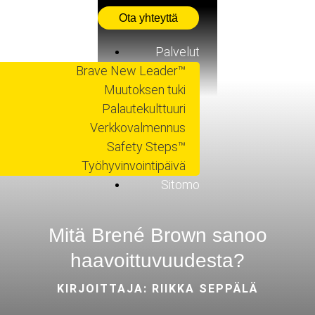
Ota yhteyttä
Palvelut
Brave New Leader™
Johtajuus ja
Muutoksen tuki
kulttuuri
Palautekulttuuri
Asiakkaat
Verkkovalmennus
Blog
Safety Steps™
Webinaarit
Työhyvinvointipäivä
Oppaat
Sitomo
Mitä Brené Brown sanoo
haavoittuvuudesta?
KIRJOITTAJA: RIIKKA SEPPÄLÄ