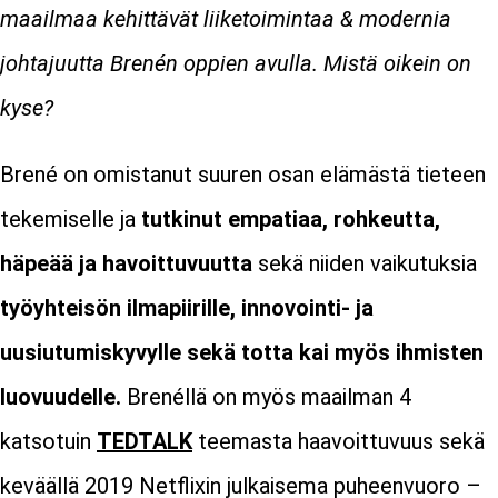
maailmaa kehittävät liiketoimintaa & modernia
johtajuutta Brenén oppien avulla. Mistä oikein on
kyse?
Brené on omistanut suuren osan elämästä tieteen
tekemiselle ja
tutkinut empatiaa, rohkeutta,
häpeää ja havoittuvuutta
sekä niiden vaikutuksia
työyhteisön ilmapiirille, innovointi- ja
uusiutumiskyvylle sekä totta kai myös ihmisten
luovuudelle.
Brenéllä on myös maailman 4
katsotuin
TEDTALK
teemasta haavoittuvuus sekä
keväällä 2019 Netflixin julkaisema puheenvuoro –