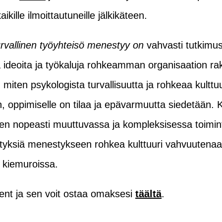
kille ilmoittautuneille jälkikäteen.
rvallinen työyhteisö menestyy on
vahvasti tutkimus
iä ideoita ja työkaluja rohkeamman organisaation r
 miten psykologista turvallisuutta ja rohkeaa kulttu
, oppimiselle on tilaa ja epävarmuutta siedetään. K
n nopeasti muuttuvassa ja kompleksisessa toimint
yrityksiä menestykseen rohkea kulttuuri vahvuutenaa
 kiemuroissa.
lent ja sen voit ostaa omaksesi
täältä
.