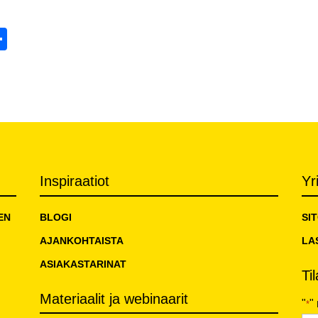
tsApp
mail
Share
Inspiraatiot
Yr
EN
BLOGI
SI
AJANKOHTAISTA
LA
ASIAKASTARINAT
Ti
Materiaalit ja webinaarit
"
"
*