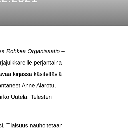
nsa
Rohkea Organisaatio –
jajulkkareille perjantaina
vaa kirjassa käsiteltäviä
antaneet Anne Alarotu,
rko Uutela, Telesten
si. Tilaisuus nauhoitetaan