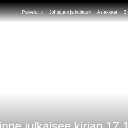
Palvelut
Johtajuus ja kulttuuri
Asiakkaat
B
inne julkaisee kirjan 17.