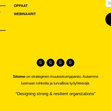
Sä
OPPAAT
T
WEBINAARIT
Sitomo
on strateginen muutoskumppanisi. Autamme
luomaan rohkeita ja turvallisia työyhteisöjä.
“Designing strong & resilient organizations”