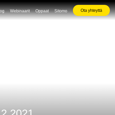
Ota yhteyttä
log
Webinaarit
Oppaat
Sitomo
12.2021