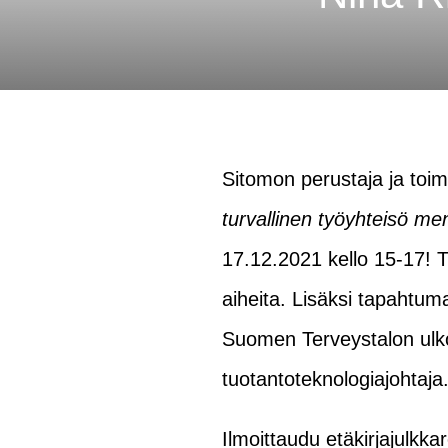
Sitomon perustaja ja toim
turvallinen työyhteisö me
17.12.2021 kello 15-17! T
aiheita. Lisäksi tapahtu
Suomen Terveystalon ulko
tuotantoteknologiajohtaja
Ilmoittaudu etäkirjajulkkar