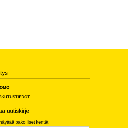
itys
TOMO
SKUTUSTIEDOT
laa uutiskirje
 näyttää pakolliset kentät