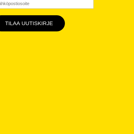
hköposti
*
TILAA UUTISKIRJE