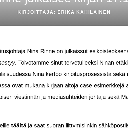
KIRJOITTAJA: ERIKA KAHILAINEN
itusjohtaja Nina Rinne on julkaissut esikoisteokse
nestyy
. Toivotamme sinut tervetulleeksi Ninan etäkir
ilaisuudessa Nina kertoo kirjoitusprosessista sekä a
massa ovat mukana kirjaan aitoja case-esimerkkejä 
isen viestinnän ja mediasuhteiden johtaja sekä Ma
.
eille
täältä
ja saat suoran liittymislinkin sähköpostii