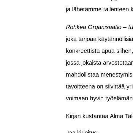
ja lähetämme tallenteen kai
Rohkea Organisaatio – tu
joka tarjoaa käytännöllis
konkreettista apua siihen,
jossa jokaista arvostetaan
mahdollistaa menestymise
tavoitteena on siivittää 
voimaan hyvin työelämän
Kirjan kustantaa Alma Ta
Jaa kirjoitus: