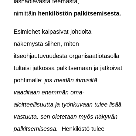
läsnäolevasta teemasta,
nimittäin
henkilöstön palkitsemisesta.
Esimiehet kaipasivat johdolta
näkemystä siihen, miten
itseohjautuvuudesta organisaatiotasolla
tultaisi jatkossa palkitsemaan ja jatkoivat
pohtimalle:
jos meidän ihmisiltä
vaaditaan enemmän oma-
aloitteellisuutta ja työnkuvaan tulee lisää
vastuuta, sen oletetaan myös näkyvän
palkitsemisessa.
Henkilöstö tulee