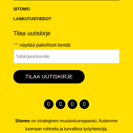
SITOMO
LASKUTUSTIEDOT
Tilaa uutiskirje
"
" näyttää pakolliset kentät
*
Sähköposti
*
TILAA UUTISKIRJE
Sitomo
on strateginen muutoskumppanisi. Autamme
luomaan rohkeita ja turvallisia työyhteisöjä.