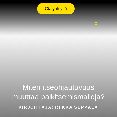
Ota yhteyttä
Miten itseohjautuvuus
muuttaa palkitsemismalleja?
KIRJOITTAJA: RIIKKA SEPPÄLÄ