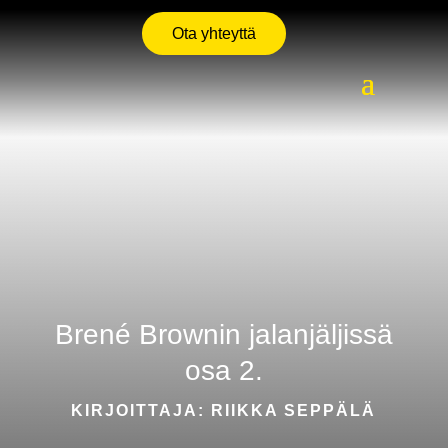
Ota yhteyttä
Brené Brownin jalanjäljissä
osa 2.
KIRJOITTAJA: RIIKKA SEPPÄLÄ