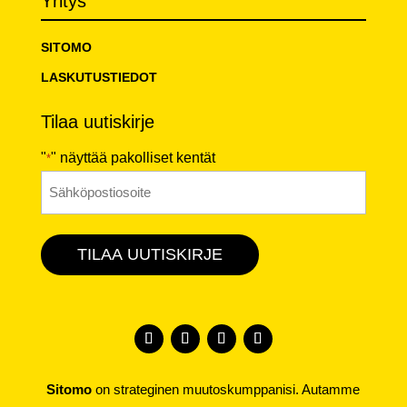
Yritys
SITOMO
LASKUTUSTIEDOT
Tilaa uutiskirje
"
" näyttää pakolliset kentät
*
Sähköposti
*
TILAA UUTISKIRJE
Sitomo
on strateginen muutoskumppanisi. Autamme