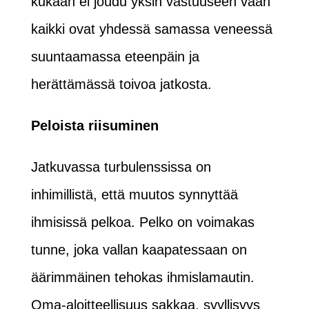
kukaan ei joudu yksin vastuuseen vaan
kaikki ovat yhdessä samassa veneessä
suuntaamassa eteenpäin ja
herättämässä toivoa jatkosta.
Peloista riisuminen
Jatkuvassa turbulenssissa on
inhimillistä, että muutos synnyttää
ihmisissä pelkoa. Pelko on voimakas
tunne, joka vallan kaapatessaan on
äärimmäinen tehokas ihmislamautin.
Oma-aloitteellisuus sakkaa, syyllisyys