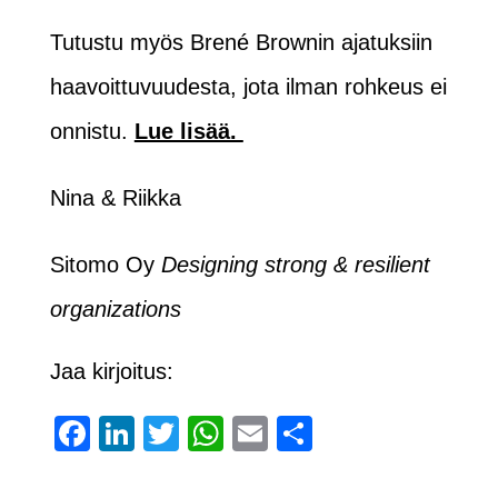
Tutustu myös Brené Brownin ajatuksiin
haavoittuvuudesta, jota ilman rohkeus ei
onnistu.
Lue lisää.
Nina & Riikka
Sitomo Oy
Designing strong & resilient
organizations
Jaa kirjoitus:
Facebook
LinkedIn
Twitter
WhatsApp
Email
Share