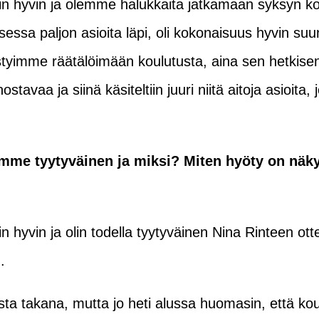
äin hyvin ja olemme halukkaita jatkamaan syksyn k
sa paljon asioita läpi, oli kokonaisuus hyvin suunn
pystyimme räätälöimään koulutusta, aina sen hetkis
ostavaa ja siinä käsiteltiin juuri niitä aitoja asioita
ämme tyytyväinen ja miksi? Miten hyöty on näk
in hyvin ja olin todella tyytyväinen Nina Rinteen o
.
a takana, mutta jo heti alussa huomasin, että koul