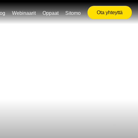
Ota yhteyttä
log
Webinaarit
Oppaat
Sitomo