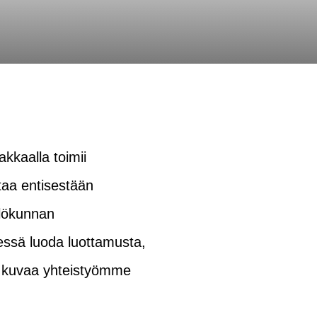
kkaalla toimii
taa entisestään
lökunnan
essä luoda luottamusta,
na kuvaa yhteistyömme