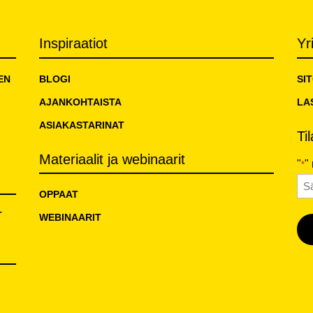
Inspiraatiot
Yr
EN
BLOGI
SI
AJANKOHTAISTA
LA
ASIAKASTARINAT
Ti
Materiaalit ja webinaarit
"
"
*
Sä
OPPAAT
T
WEBINAARIT