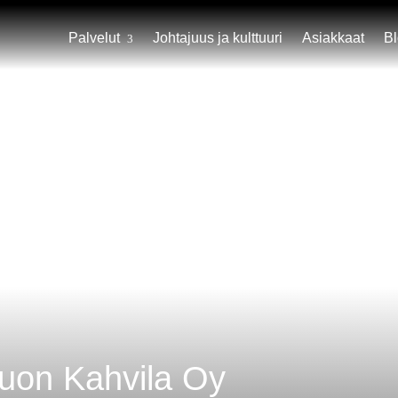
Palvelut
Johtajuus ja kulttuuri
Asiakkaat
B
uon Kahvila Oy