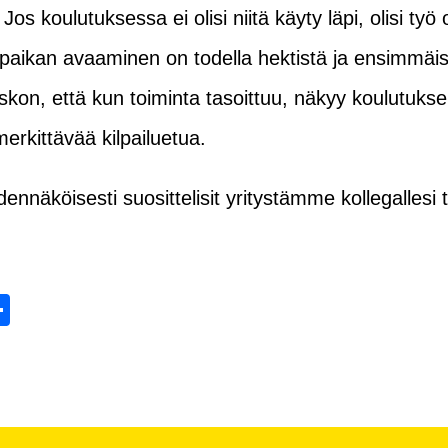
Jos koulutuksessa ei olisi niitä käyty läpi, olisi työ
aikan avaaminen on todella hektistä ja ensimmäise
kon, että kun toiminta tasoittuu, näkyy koulutuksen
erkittävää kilpailuetua.
ennäköisesti suosittelisit yritystämme kollegallesi t
tsApp
mail
Share