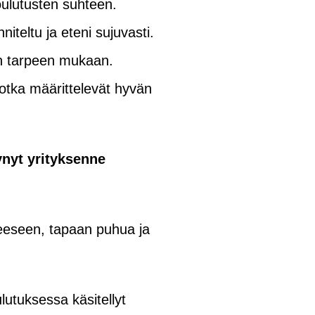
oulutusten suhteen.
iteltu ja eteni sujuvasti.
en tarpeen mukaan.
, jotka määrittelevät hyvän
ynyt yrityksenne
tteeseen, tapaan puhua ja
utuksessa käsitellyt