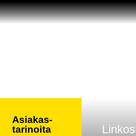
Asiakas­
Linkos
tarinoita