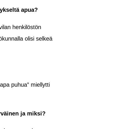
tykseltä apua?
ilan henkilöstön
kunnalla olisi selkeä
apa puhua” miellytti
väinen ja miksi?