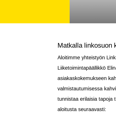
Matkalla linkosuon 
Aloitimme yhteistyön Lin
Liiketoimintapäällikkö El
asiakaskokemukseen kahv
valmistautumisessa kahvi
tunnistaa erilaisia tapoj
aloitusta seuraavasti: