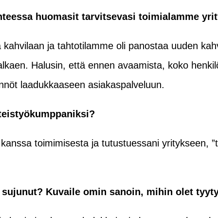
nteessa huomasit tarvitsevasi toimialamme yri
ahvilaan ja tahtotilamme oli panostaa uuden kahv
alkaen. Halusin, että ennen avaamista, koko henkilö
äännöt laadukkaaseen asiakaspalveluun.
hteistyökumppaniksi?
kanssa toimimisesta ja tutustuessani yritykseen, ”t
sujunut? Kuvaile omin sanoin, mihin olet tyyty