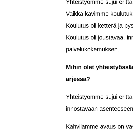
Yhteistyömme sujui eritt
Vaikka kävimme koulutukses
Koulutus oli ketterä ja 
Koulutus oli joustavaa, inn
palvelukokemuksen.
Mihin olet yhteistyöss
arjessa?
Yhteistyömme sujui erittä
innostavaan asenteeseen
Kahvilamme avaus on vast