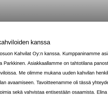
kahviloiden kanssa
kosuon Kahvilat Oy:n kanssa. Kumppaninamme asia
ina Parkkinen. Asiakkaallamme on tahtotilana panos
iloissa. Me olimme mukana uuden kahvilan henki
lan avaamiseen. Tavoitteenamme oli tässä yhteyd
a toimia sekä vahvistaa entisestään osaamista. Eli