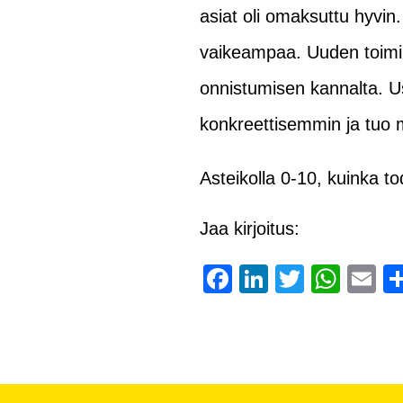
asiat oli omaksuttu hyvin. 
vaikeampaa. Uuden toimip
onnistumisen kannalta. Us
konkreettisemmin ja tuo m
Asteikolla 0-10, kuinka tod
Jaa kirjoitus:
Facebook
LinkedIn
Twitter
Wha
E