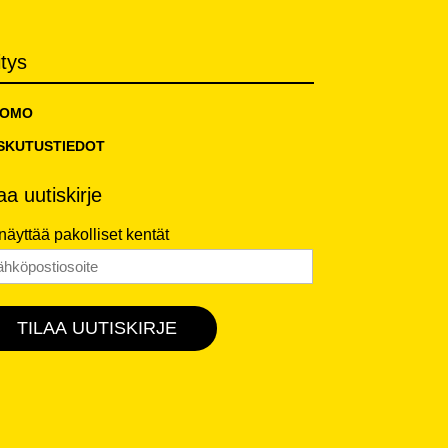
itys
TOMO
SKUTUSTIEDOT
laa uutiskirje
 näyttää pakolliset kentät
hköposti
*
TILAA UUTISKIRJE