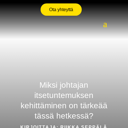
Ota yhteyttä
Miksi johtajan
itsetuntemuksen
kehittäminen on tärkeää
tässä hetkessä?
KIRJOITTAJA: RIIKKA SEPPÄLÄ