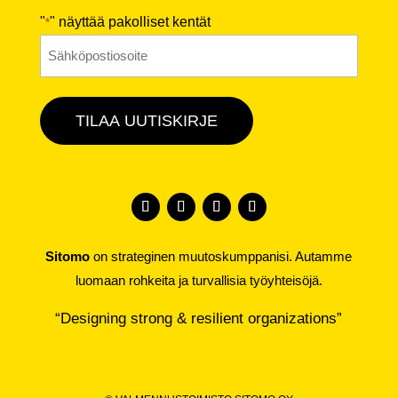
"
" näyttää pakolliset kentät
*
Sähköposti
*
TILAA UUTISKIRJE
Sitomo
on strateginen muutoskumppanisi. Autamme
luomaan rohkeita ja turvallisia työyhteisöjä.
“Designing strong & resilient organizations”